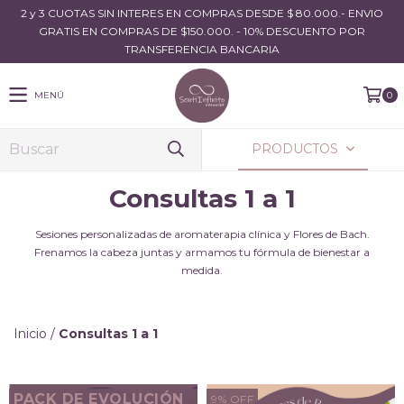
2 y 3 CUOTAS SIN INTERES EN COMPRAS DESDE $ 80.000.- ENVIO
GRATIS EN COMPRAS DE $150.000. - 10% DESCUENTO POR
TRANSFERENCIA BANCARIA
MENÚ
0
PRODUCTOS
Consultas 1 a 1
Sesiones personalizadas de aromaterapia clínica y Flores de Bach.
Frenamos la cabeza juntas y armamos tu fórmula de bienestar a
medida.
Inicio
/
Consultas 1 a 1
PACK DE EVOLUCIÓN
9
%
OFF