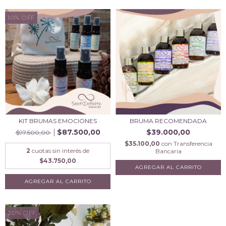
10
%
OFF
KIT BRUMAS EMOCIONES
BRUMA RECOMENDADA
$87.500,00
$39.000,00
$97.500,00
$35.100,00
con
Transferencia
2
cuotas sin interés de
Bancaria
$43.750,00
20
%
OFF