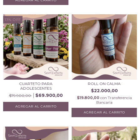
AGREGAR AL CARRITO
13
%
OFF
CUARTETO PARA
ROLL ON CALMA
ADOLESCENTES
$22.000,00
$69.900,00
$79.900,00
$19.800,00
con
Transferencia
Bancaria
AGREGAR AL CARRITO